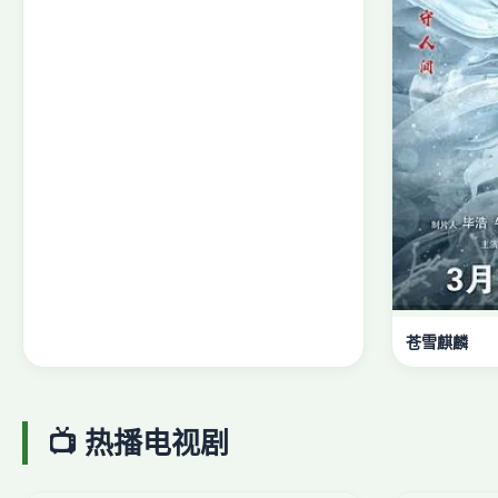
苍雪麒麟
📺 热播电视剧