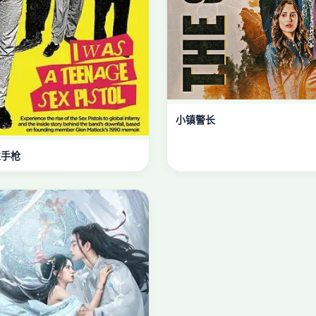
小镇警长
性手枪