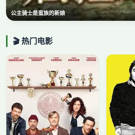
小镇警长
🎬 热门电影